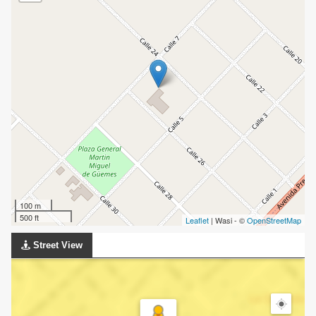
100 m
500 ft
Leaflet
| Wasi - ©
OpenStreetMap
Street View