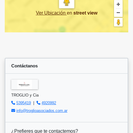
Ver Ubicación
en
street view
Contáctanos
TROGLIO y Cia
5395419
|
4920992
info@troglioasociados.com.ar
¿Prefieres que te contactemos?