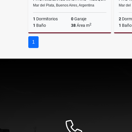
Mar del Plata, Buenos Aires, Argentina
Mar del 
1
Dormitorios
0
Garaje
2
Dormi
2
1
Baño
38
Área m
1
Baño
Alquiler
1
$700.000