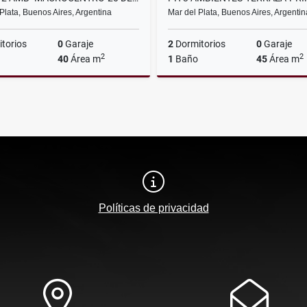
Plata, Buenos Aires, Argentina
Mar del Plata, Buenos Aires, Argentin
torios
0
Garaje
2
Dormitorios
0
Garaje
2
2
40
Área m
1
Baño
45
Área m
Alquiler
$550.000
Políticas de privacidad