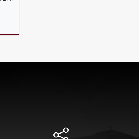
a
Alquiler
$500.000