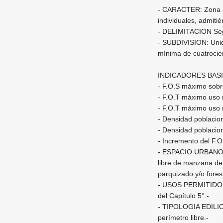
- CARACTER: Zona de
individuales, admiti
- DELIMITACION Segú
- SUBDIVISION: Unid
mínima de cuatrocie
INDICADORES BAS
- F.O.S máximo sobre
- F.O.T máximo uso re
- F.O.T máximo uso re
- Densidad poblacio
- Densidad poblacio
- Incremento del F.O
- ESPACIO URBANO: D
libre de manzana de 
parquizado y/o fores
- USOS PERMITIDOS: 
del Capítulo 5°.-
- TIPOLOGIA EDILICI
perímetro libre.-