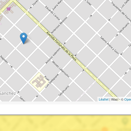
Leaflet
| Wasi - ©
Ope