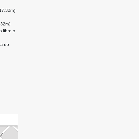
(17.32m)
7.32m)
 libre o
ía de