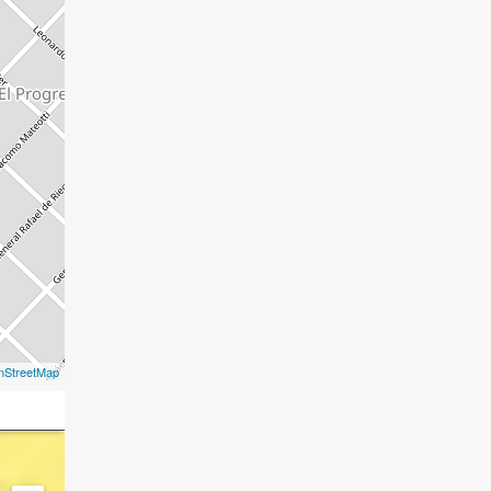
nStreetMap