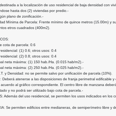
stinada a la localización de uso residencial de baja densidad con viv
éndose hasta dos (2) viviendas por predio.-
n plano de zonificación.-
ad Mínima de Parcela: Frente mínimo de quince metros (15.00m) y su
ntos etros cuadrados (400m2).
ICOS:
 cota de parcela: 0.6
sidencial: (1) 0.6; otros usos: 0.4
sidencial: (2) 0.8; otros usos: 0.4
nal neta máxima: (1) 150 hab./Ha. (0.015 hab/m2).-
nal neta máxima: (2) 250 hab./Ha. (0.025 hab/m2).-
.T. y Densidad: no se permite salvo por unificación de parcela (10%).
eberá atenerse a las disposiciones de franja perimetral edificable y 
acuerdo al gráfico correspondiente. El centro libre de manzana deber
tado y no podrá ser utilizado bajo cota de parcela.-
Además del uso residencial, se permiten los usos indicados en los 
A: Se permiten edificios entre medianeras, de semiperímetro libre y d