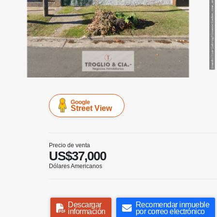
Google
Street View
Precio de venta
US$37,000
Dólares Americanos
Descargar
Recomendar inmueble
información
por correo electrónico