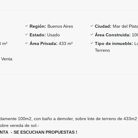
Región:
Buenos Aires
Ciudad:
Mar del Plat
Estado:
Usado
Área Construida:
10
 m²
Área Privada:
433 m²
Tipo de inmueble:
Lo
Terreno
Venta
damente 100m2, con baño a demoler, sobre lote de terreno de 433m2
bre vereda de sol.-
NTA - SE ESCUCHAN PROPUESTAS !