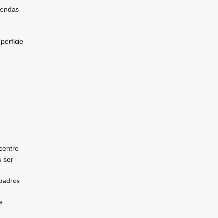
iendas
perficie
centro
á ser
cuadros
e