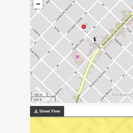
−
100 m
500 ft
Street View