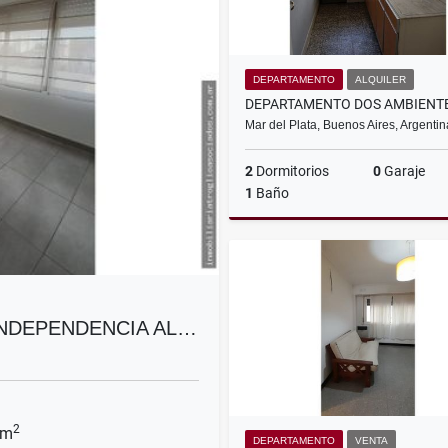
DEPARTAMENTO
ALQUILER
Mar del Plata, Buenos Aires, Argentin
2
Dormitorios
0
Garaje
1
Baño
A
$600.000
INDEPENDENCIA AL…
2
 m
DEPARTAMENTO
VENTA