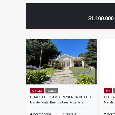
$1.100.000
CHALET
VENTA
PH
CHALET DE 5 AMB EN SIERRA DE LOS PADRES
Mar del Plata, Buenos Aires, Argentina
Mar del
4
Dormitorios
1
Garaje
2
Dormi