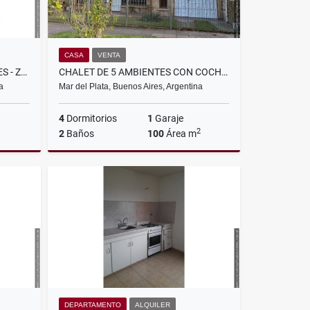
CASA
VENTA
DEPARTAMENTO DOS AMBIENTES - ZONA AV. LURO 2600
CHALET DE 5 AMBIENTES CON COCHERA - PAUNERO 4600
a
Mar del Plata, Buenos Aires, Argentina
4
Dormitorios
1
Garaje
2
2
Baños
100
Área m
lquiler
Venta
US$160,000
DEPARTAMENTO
ALQUILER