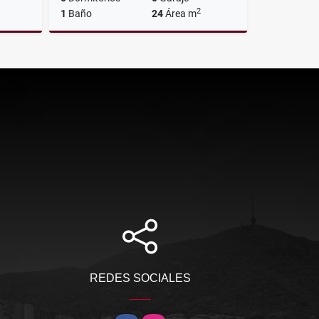
2
1
Baño
24
Área m
Venta
Alquiler
$400.000
REDES SOCIALES