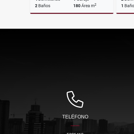
2
2
Baños
180
Área m
1
Bañ
Venta
US$160,000
TELÉFONO