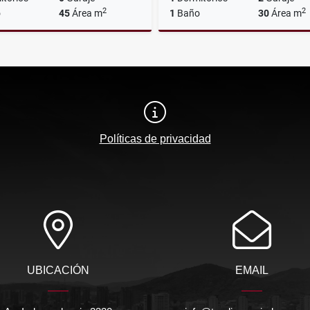
2
2
o
45
Área m
1
Baño
30
Área m
Alquiler
$500.000
US$53,000
Políticas de privacidad
UBICACIÓN
EMAIL