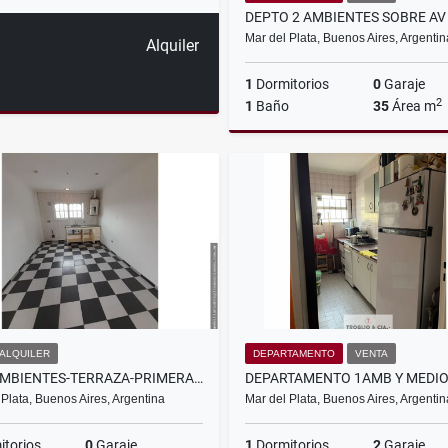
Mar del Plata, Buenos Aires, Argentin
Alquiler
1
Dormitorios
0
Garaje
2
1
Baño
35
Área m
US$48,000
ALQUILER
DEPARTAMENTO
VENTA
PH 3 AMBIENTES-TERRAZA-PRIMERA JUNTA Y JUNCAL
 Plata, Buenos Aires, Argentina
Mar del Plata, Buenos Aires, Argentin
torios
0
Garaje
1
Dormitorios
2
Garaje