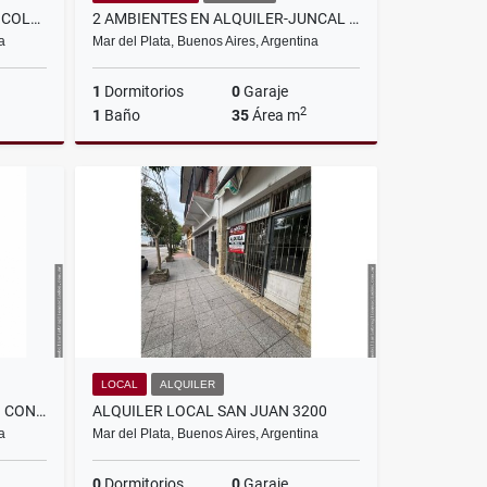
DEPTO 2 AMBIENTES SOBRE AV COLON Y SANTA FE
2 AMBIENTES EN ALQUILER-JUNCAL Y PRIMERA JUNTA
a
Mar del Plata, Buenos Aires, Argentina
1
Dormitorios
0
Garaje
2
1
Baño
35
Área m
Venta
Alquiler
$420.000
LOCAL
ALQUILER
DEPARTAMENTO 1AMB Y MEDIO CON 2 COCHERAS
ALQUILER LOCAL SAN JUAN 3200
a
Mar del Plata, Buenos Aires, Argentina
0
Dormitorios
0
Garaje