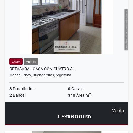
CASA
VENTA
RETASADA - CASA CON CUATRO A…
Mar del Plata, Buenos Aires, Argentina
3
Dormitorios
0
Garaje
2
2
Baños
340
Área m
Venta
US$108,000
USD