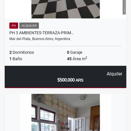
PH
ALQUILER
PH 3 AMBIENTES-TERRAZA-PRIM…
Mar del Plata, Buenos Aires, Argentina
2
Dormitorios
0
Garaje
2
1
Baño
45
Área m
Alquiler
$500.000
ARS