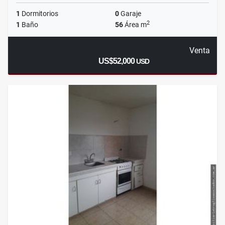
1
Dormitorios
0
Garaje
2
1
Baño
56
Área m
Venta
US$52,000
USD