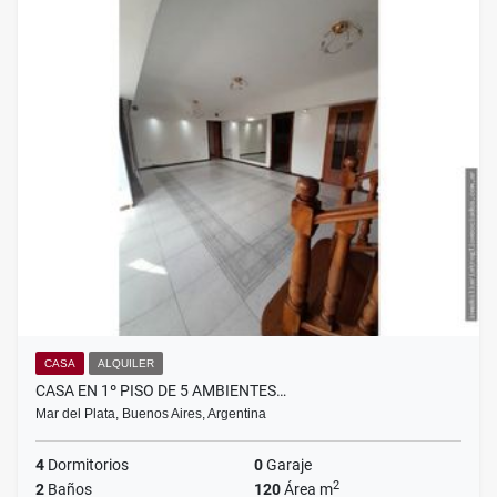
CASA
ALQUILER
CASA EN 1º PISO DE 5 AMBIENTES…
Mar del Plata, Buenos Aires, Argentina
4
Dormitorios
0
Garaje
2
2
Baños
120
Área m