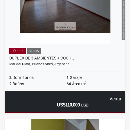
DÚPLEX
VENTA
DUPLEX DE 3 AMBIENTES + COCH…
Mar del Plata, Buenos Aires, Argentina
2
Dormitorios
1
Garaje
2
2
Baños
66
Área m
Venta
US$110,000
USD