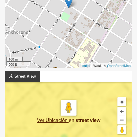
100 m
500 ft
Leaflet
| Wasi - ©
OpenStreetMap
Street View
Ver Ubicación
en
street view