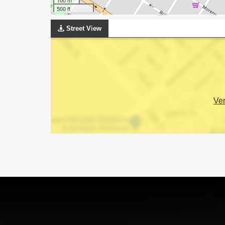
500 ft
Street View
Ve