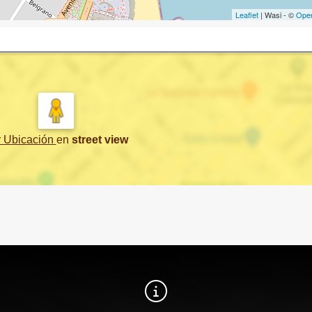
Leaflet
| Wasi - ©
Ope
r Ubicación
en
street view