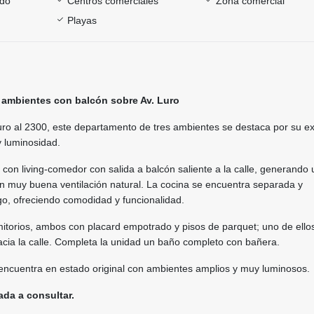
ado
Centros comerciales
Zona comercial
Playas
 ambientes con balcón sobre Av. Luro
uro al 2300, este departamento de tres ambientes se destaca por su e
y luminosidad.
con living-comedor con salida a balcón saliente a la calle, generando 
n muy buena ventilación natural. La cocina se encuentra separada y
rgo, ofreciendo comodidad y funcionalidad.
itorios, ambos con placard empotrado y pisos de parquet; uno de ello
cia la calle. Completa la unidad un baño completo con bañera.
encuentra en estado original con ambientes amplios y muy luminosos.
ada a consultar.