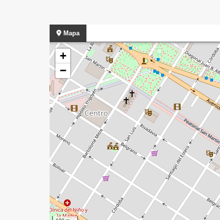
Mapa
+
−
100 m