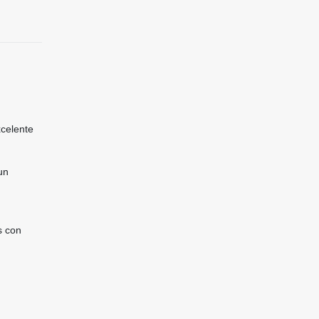
xcelente
un
s con