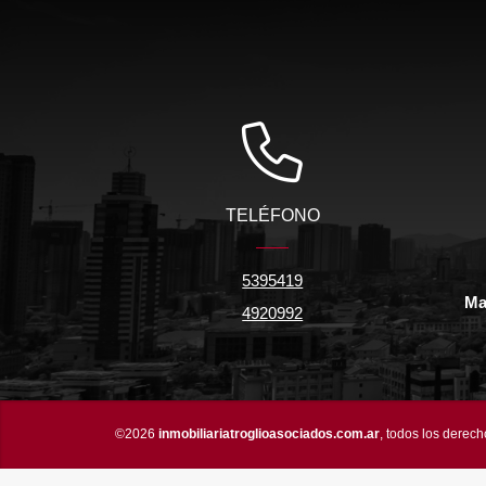
TELÉFONO
5395419
Ma
4920992
©2026
inmobiliariatroglioasociados.com.ar
, todos los derec