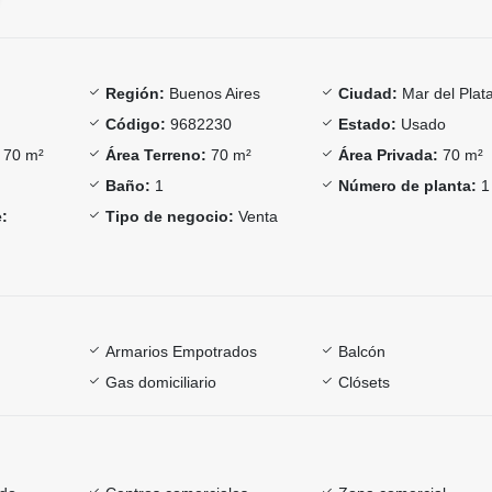
Región:
Buenos Aires
Ciudad:
Mar del Plat
Código:
9682230
Estado:
Usado
70 m²
Área Terreno:
70 m²
Área Privada:
70 m²
Baño:
1
Número de planta:
1
:
Tipo de negocio:
Venta
Armarios Empotrados
Balcón
Gas domiciliario
Clósets