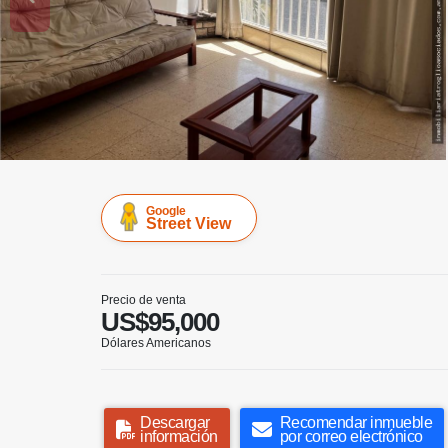
Google
Street View
Precio de venta
US$95,000
Dólares Americanos
Descargar
Recomendar inmueble
información
por correo electrónico