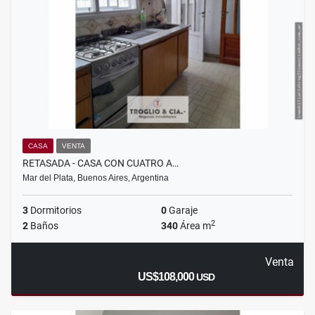
CASA
VENTA
RETASADA - CASA CON CUATRO A…
Mar del Plata, Buenos Aires, Argentina
3
Dormitorios
0
Garaje
2
2
Baños
340
Área m
Venta
US$108,000
USD