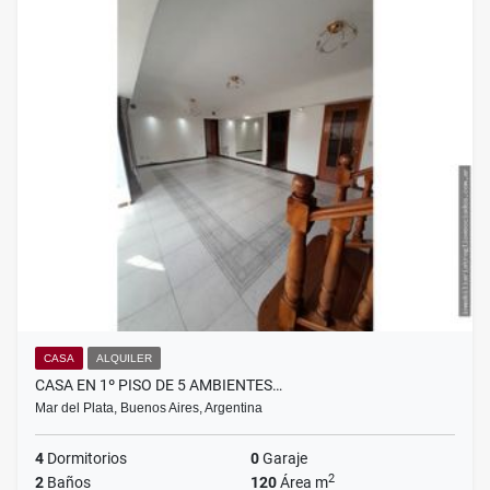
CASA
ALQUILER
CASA EN 1º PISO DE 5 AMBIENTES…
Mar del Plata, Buenos Aires, Argentina
4
Dormitorios
0
Garaje
2
2
Baños
120
Área m