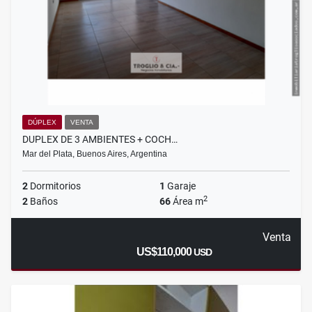
DÚPLEX
VENTA
DUPLEX DE 3 AMBIENTES + COCH…
Mar del Plata, Buenos Aires, Argentina
2
Dormitorios
1
Garaje
2
2
Baños
66
Área m
Venta
US$110,000
USD