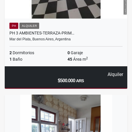
PH
ALQUILER
PH 3 AMBIENTES-TERRAZA-PRIM…
Mar del Plata, Buenos Aires, Argentina
2
Dormitorios
0
Garaje
2
1
Baño
45
Área m
Alquiler
$500.000
ARS