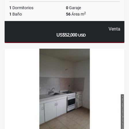
1
Dormitorios
0
Garaje
2
1
Baño
56
Área m
Venta
US$52,000
USD