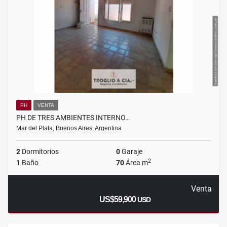
PH
VENTA
PH DE TRES AMBIENTES INTERNO…
Mar del Plata, Buenos Aires, Argentina
2
Dormitorios
0
Garaje
2
1
Baño
70
Área m
Venta
US$59,900
USD