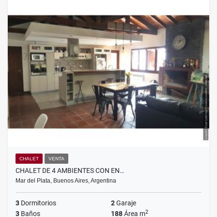
CHALET
VENTA
CHALET DE 4 AMBIENTES CON EN…
Mar del Plata, Buenos Aires, Argentina
3
Dormitorios
2
Garaje
2
3
Baños
188
Área m