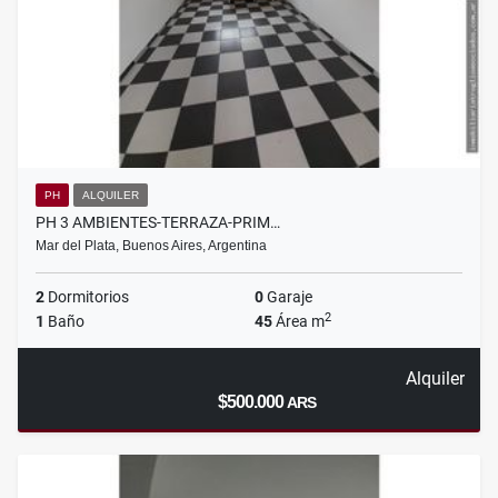
PH
ALQUILER
PH 3 AMBIENTES-TERRAZA-PRIM…
Mar del Plata, Buenos Aires, Argentina
2
Dormitorios
0
Garaje
2
1
Baño
45
Área m
Alquiler
$500.000
ARS