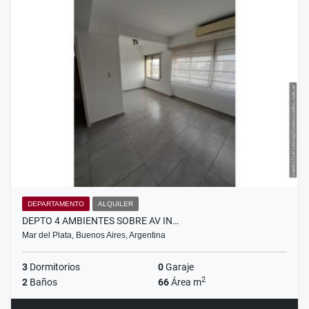
DEPARTAMENTO
ALQUILER
DEPTO 4 AMBIENTES SOBRE AV IN…
Mar del Plata, Buenos Aires, Argentina
3
Dormitorios
0
Garaje
2
2
Baños
66
Área m